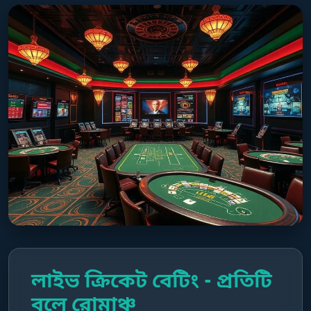
লাইভ ক্রিকেট বেটিং - প্রতিটি
বলে রোমাঞ্চ