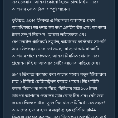
এবং ফেয়ার। আমরা কোনো হিডেন চার্জ নিই না এবং
আপনার জেতা টাকা সম্পূর্ণ পাবেন।
তৃতীয়ত, ak44 ক্রিকক্স এ নিরাপত্তা আমাদের প্রথম
অগ্রাধিকার। আপনার সব তথ্য এনক্রিপ্টেড এবং আপনার
টাকা সম্পূর্ণ নিরাপদ। আমরা লাইসেন্সড এবং
রেগুলেটেড প্ল্যাটফর্ম। চতুর্থত, আমাদের কাস্টমার সাপোর্ট
২৪/৭ উপলব্ধ। যেকোনো সমস্যা বা প্রশ্নে আমরা আছি
আপনার পাশে। পঞ্চমত, আমরা নিয়মিত বোনাস এবং
প্রমোশন দিই যা আপনার বেটিং ব্যালেন্স বাড়িয়ে দেয়।
ak44 ক্রিকক্স ব্যবহার করা অত্যন্ত সহজ। নতুন ইউজাররা
মাত্র ২ মিনিটে রেজিস্ট্রেশন করতে পারেন। ডিপোজিট
করুন বিকাশ বা নগদ দিয়ে, মিনিমাম মাত্র ১০০ টাকা।
তারপর আপনার পছন্দের ম্যাচ বেছে নিন এবং বেট শুরু
করুন। জিতলে টাকা তুলে নিন মাত্র ৫ মিনিটে। এত সহজ!
আমাদের হাজার হাজার সন্তুষ্ট গ্রাহক প্রতিদিন ak44
ক্রিকক্স ব্যবহার করছেন এবং জিতছেন। আপনিও আজই