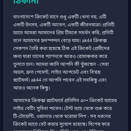
ঠিকানা
বাংলাদেশে ক্রিকেট মানে শুধু একটি খেলা নয়, এটি
একটি উৎসব, একটি আবেগ, একটি জীবনযাত্রা। প্রতিটি
ম্যাচে আমরা আমাদের প্রিয় টিমকে সমর্থন করি, প্রতিটি
বলে আমাদের হৃদস্পন্দন বেড়ে যায়। ak44 ক্রিকক্স
সেকশন তৈরি করা হয়েছে ঠিক এই ক্রিকেট প্রেমীদের
জন্য যারা তাদের প্যাশনকে আরও রোমাঞ্চকর করে
তুলতে চান। আমরা জানি আপনি কী খুঁজছেন - সেরা
অডস, দ্রুত পেমেন্ট, লাইভ আপডেট এবং বিশ্বস্ত
প্ল্যাটফর্ম। ak44 তে আপনি পাবেন এই সবকিছু এবং
আরও অনেক কিছু।
আমাদের ক্রিকক্স প্ল্যাটফর্মে প্রতিদিন ৫০+ ক্রিকেট ম্যাচের
লাইভ বেটিং সুবিধা পাবেন। টেস্ট ম্যাচ থেকে শুরু করে
টি-টোয়েন্টি, ওয়ানডে থেকে ঘরোয়া লিগ - সব ধরনের
ক্রিকেট ম্যাচে বেট করার সুযোগ রয়েছে। বিশেষ করে