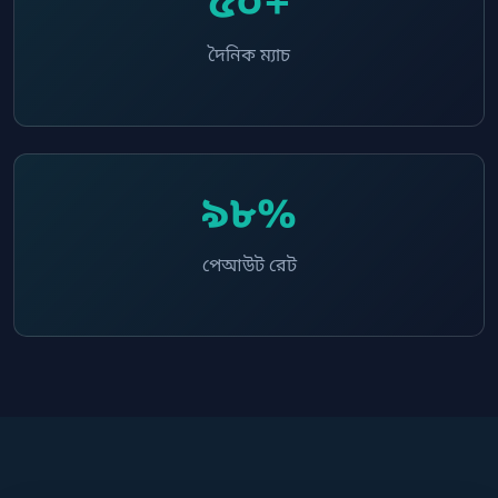
৫০+
দৈনিক ম্যাচ
৯৮%
পেআউট রেট