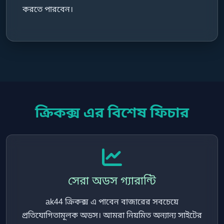
করতে পারবেন।
ক্রিকক্স এর বিশেষ ফিচার
সেরা অডস গ্যারান্টি
ak44 ক্রিকক্স এ পাবেন বাজারের সবচেয়ে
প্রতিযোগিতামূলক অডস। আমরা নিয়মিত অন্যান্য সাইটের